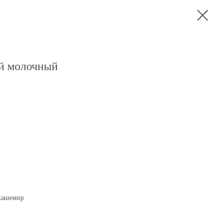
й молочный
 кашемир