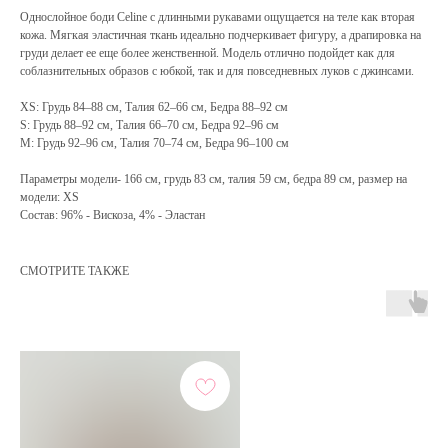
Однослойное боди Celine с длинными рукавами ощущается на теле как вторая
кожа. Мягкая эластичная ткань идеально подчеркивает фигуру, а драпировка на
груди делает ее еще более женственной. Модель отлично подойдет как для
соблазнительных образов с юбкой, так и для повседневных луков с джинсами.
XS: Грудь 84–88 см, Талия 62–66 см, Бедра 88–92 см
S: Грудь 88–92 см, Талия 66–70 см, Бедра 92–96 см
M: Грудь 92–96 см, Талия 70–74 см, Бедра 96–100 см
Параметры модели- 166 см, грудь 83 см, талия 59 см, бедра 89 см, размер на
модели: XS
Состав: 96% - Вискоза, 4% - Эластан
СМОТРИТЕ ТАКЖЕ