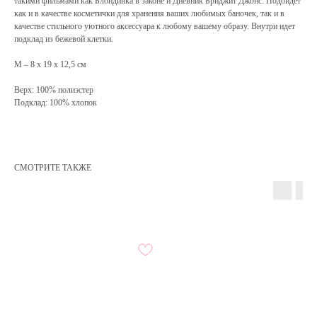
такими фильмами как Блондинка в законе и Дневник Бриджит Джонс. Подойдет
как и в качестве косметички для хранения ваших любимых баночек, так и в
качестве стильного уютного аксессуара к любому вашему образу. Внутри идет
подклад из бежевой клетки.
M – 8 х 19 х 12,5 см
Верх: 100% полиэстер
Подклад: 100% хлопок
СМОТРИТЕ ТАКЖЕ