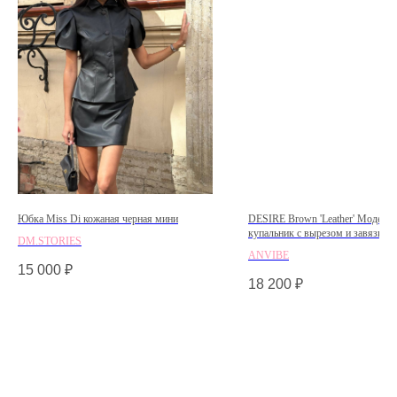
Юбка Miss Di кожаная черная мини
DESIRE Brown 'Leather' Модел
купальник с вырезом и завязкой 
DM.STORIES
ANVIBE
15 000
₽
18 200
₽