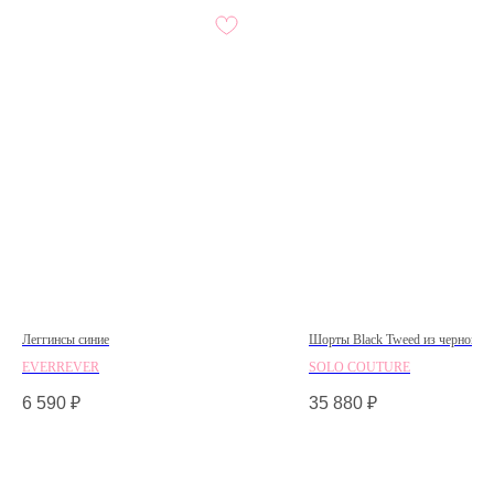
Леггинсы синие
Шорты Black Tweed из черного т
EVERREVER
SOLO COUTURE
6 590
₽
35 880
₽