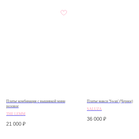
Платье комбинация с вышивкой мини
Платье макси 'Swan' (Черное)
розовое
SALUZA
THE LEMM
36 000
₽
21 000
₽