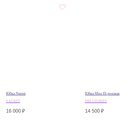
Юбка Naomi
Юбка Miss Di розовая
SACRET
DM.STORIES
16 000
₽
14 500
₽