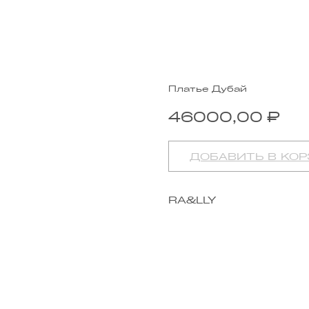
Платье Дубай
₽
46000,00
ДОБАВИТЬ В КО
RA&LLY