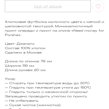
Out of stock
Хлопковая футболка молочного цвета с мягкой и
шелковистой текстурой. Минималистичный
принт спереди и принт на спине «Need money for
Porshe».
Цвет: Джелато
Состав: 100% хлопок
Сделано в Москве
Длина по спинке: 78 см
Ширина: 59 см
Длина рукава: 20 см
Уход:
— Стирать при температуре воды до 30°C
— Гладить при температуре утюга до 150°C
— Гладить только с изнаночной стороны!
Запрещено проводить утюгом по принту
— Не отбеливать
— Сухая чистка (химчистка)