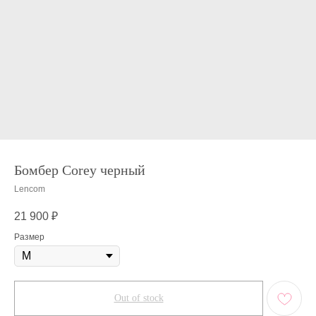
Бомбер Corey черный
Lencom
21 900
₽
Размер
Out of stock