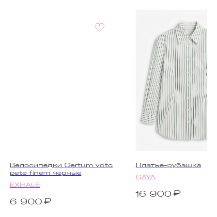
Велосипедки Certum voto
Платье-рубашка
pete finem черные
GAYA
EXHALE
₽
16 900
₽
6 900