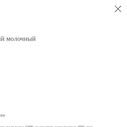
ый молочный
нии