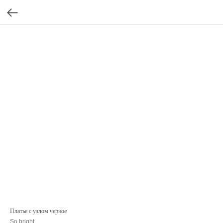
Платье с узлом черное
So bright