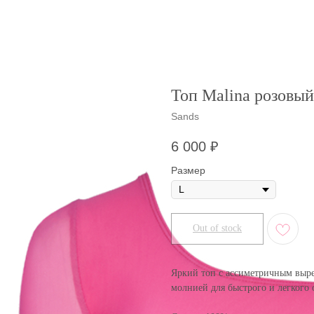
Топ Malina розовый
Sands
6 000
₽
Размер
Out of stock
Яркий топ с ассиметричным выре
молнией для быстрого и легкого