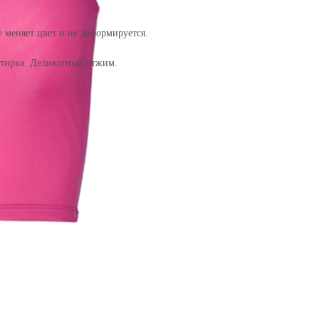
 меняет цвет и не деформируется.
стирка. Деликатный отжим.