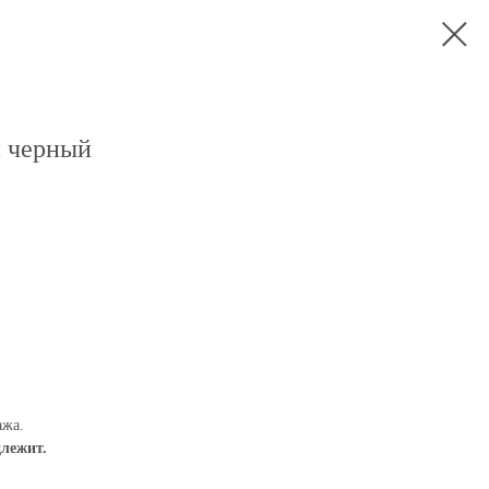
 черный
ажа.
длежит.