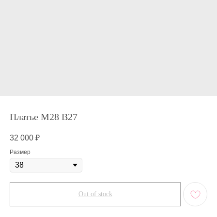
Платье М28 В27
32 000
₽
Размер
Out of stock