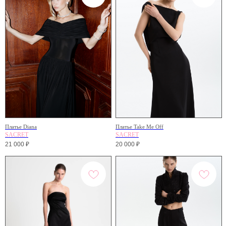
Платье Diana
Платье Take Me Off
SACRET
SACRET
21 000
₽
20 000
₽