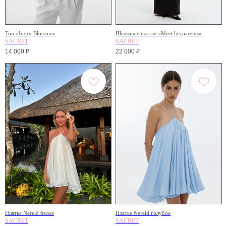
Ton «Ivory Blossom»
Шелковое платье «Meet his parents»
SACRET
SACRET
14 000
₽
22 000
₽
0
0
Платье Nereid белое
Платье Nereid голубое
SACRET
SACRET