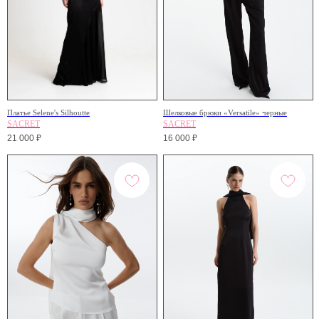
Платье Selene's Silhoutte
Шелковые брюки «Versatile» черные
SACRET
SACRET
21 000
₽
16 000
₽